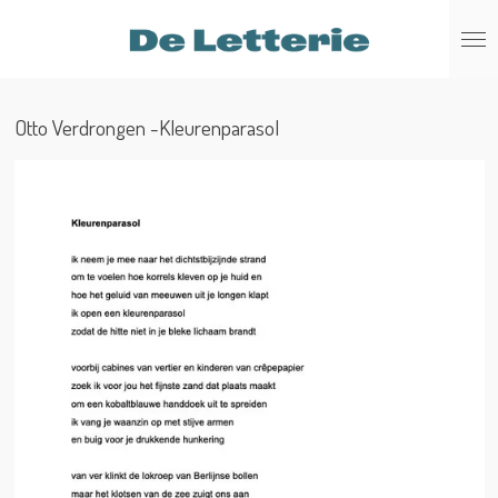
Ga
direct
naar
de
Otto Verdrongen -Kleurenparasol
hoofdinhoud