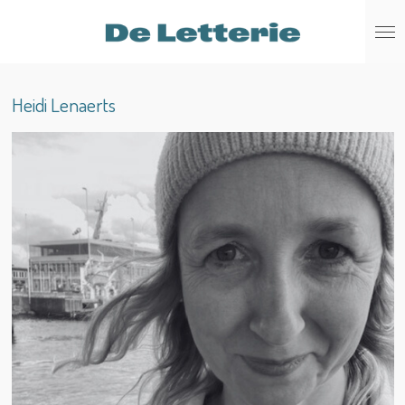
Ga
direct
naar
de
Heidi Lenaerts
hoofdinhoud