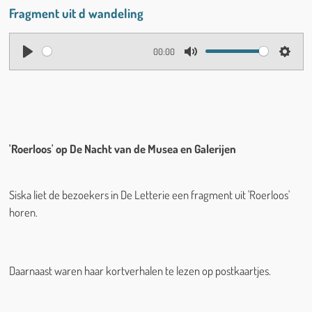
Fragment uit d wandeling
00:00
P
M
S
l
u
e
a
t
t
y
e
t
i
'
Roerloos' op De Nacht van de Musea en Galerijen
n
g
Siska liet de bezoekers in De Letterie een fragment uit 'Roerloos'
s
horen.
Daarnaast waren haar kortverhalen te lezen op postkaartjes.