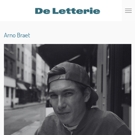
Ga
direct
naar
de
Arno Braet
hoofdinhoud